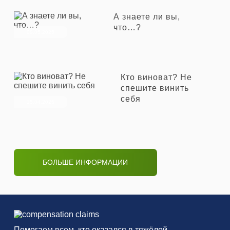
К
Л
А знаете ли вы,
И
что…?
Е
08.05.2025
Н
Т
О
В
Кто виноват? Не
спешите винить
себя
15.04.2025
БОЛЬШЕ ИНФОРМАЦИИ
Помогаем всем, кто оказался в тяжёлой