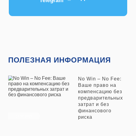
свяжется
с Вами, а
пока
может
быть вам
будет
интересно
ПОЛЕЗНАЯ ИНФОРМАЦИЯ
Б
Л
No Win – No Fee:
О
Ваше право на
Г
компенсацию без
предварительных
И
затрат и без
С
финансового
Т
риска
14.07.2025
О
Р
И
И